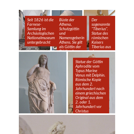
Seit 1826 ist die
Büste der
Der
Farnese-
Athena,
sogenannte
Samlung im
Schutzgöttin
"Tiberius".
Archäologischen
und
Statue des
Nationalmuseum
Namensgeberin
römischen
untergebracht
Athens. Sie gilt
Kaisers
als Göttin der
Tiberius aus
Städte, der
den
Weisheit und
Caracalla-
des Kampfes.
Thermen in
Statue der Göttin
Auf ihren
Rom. Ende
Aphrodite vom
Brustpanzer
des 2.
Typus Marine
trägt sie ein
Jahrhunderts
Venus mit Delphin.
Medusenhaupt,
Römische Kopie
deren Anblick
aus dem 2.
ihre Feinde in
Jahrhundert nach
Stein
einem griechischen
verwandelt.
Original aus dem
Cool!
2. oder 1.
Jahrhundert vor
Christus