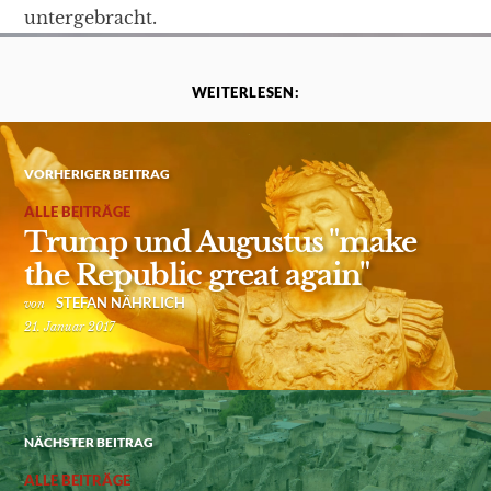
untergebracht.
WEITERLESEN:
VORHERIGER BEITRAG
ALLE BEITRÄGE
Trump und Augustus "make
the Republic great again"
STEFAN NÄHRLICH
von
21. Januar 2017
NÄCHSTER BEITRAG
ALLE BEITRÄGE