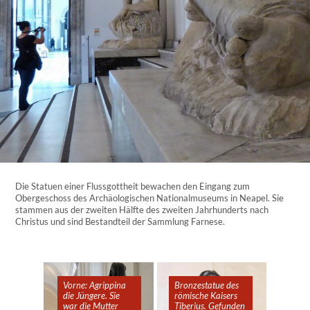
Die Statuen einer Flussgottheit bewachen den Eingang zum
Obergeschoss des Archäologischen Nationalmuseums in Neapel. Sie
stammen aus der zweiten Hälfte des zweiten Jahrhunderts nach
Christus und sind Bestandteil der Sammlung Farnese.
Vorne: Agrippina
Vorne: Agrippina
Bronzestatue des
Bronzestatue des
die Jüngere. Sie
die Jüngere. Sie
römische Kaisers
römische Kaisers
war die Mutter
war die Mutter
Tiberius. Gefunden
Tiberius. Gefunden