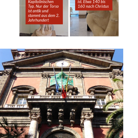
Kapitolinischen
ist. Etwa 140 bis
Typ. Nur der Torso
160 nach Christus
ist antik und
stammt aus dem 2.
Jahrhundert