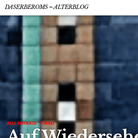
DASERBEROMS – ALTERBLOG
ALLE BEITRÄGE
·
TÜRKEI
Auf Wiederseh