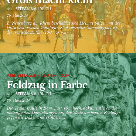
Groß macht klein
STEFAN NÄHRLICH
von
26. Mai 2014
In Neuenburg am Rhein beschäftigt sich Helmut Saiger mit der
kulturhistorischen Zinnfigur. Sein spezielles Sammelgebiet ist
die römische Antike (100 vor –...
·
·
ALLE BEITRÄGE
DAKIEN
ROM
Feldzug in Farbe
STEFAN NÄHRLICH
von
30. März 2014
Die Trajanssäule in Rom. Fast 40m hoch, dokumentieren die
umlaufenden Darstellungen auf der Säule die beiden Feldzüge
gegen die Daker und erinnern,...