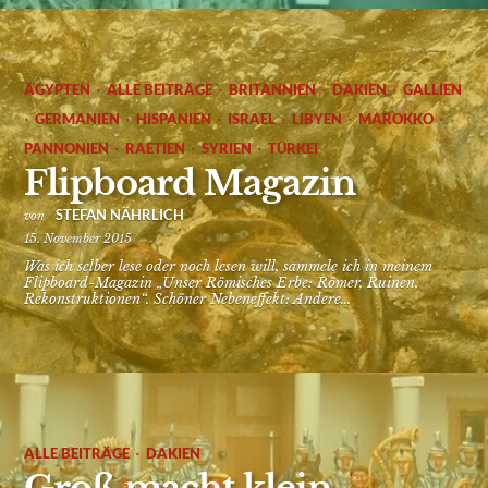
·
·
·
·
ÄGYPTEN
ALLE BEITRÄGE
BRITANNIEN
DAKIEN
GALLIEN
·
·
·
·
·
·
GERMANIEN
HISPANIEN
ISRAEL
LIBYEN
MAROKKO
·
·
·
PANNONIEN
RAETIEN
SYRIEN
TÜRKEI
Flipboard Magazin
STEFAN NÄHRLICH
von
15. November 2015
Was ich selber lese oder noch lesen will, sammele ich in meinem
Flipboard-Magazin „Unser Römisches Erbe: Römer, Ruinen,
Rekonstruktionen“. Schöner Nebeneffekt: Andere...
·
ALLE BEITRÄGE
DAKIEN