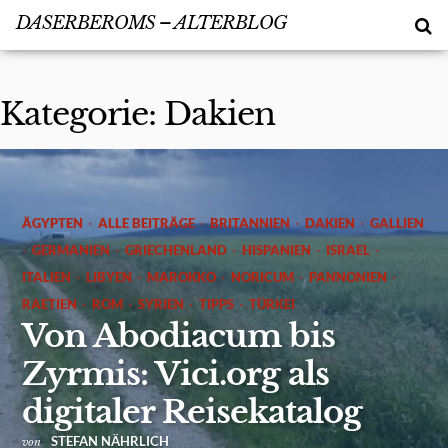
DASERBEROMS – ALTERBLOG
Kategorie:
Dakien
·
·
·
·
ÄGYPTEN
ALLE BEITRÄGE
BRITANNIEN
DAKIEN
GALLIEN
·
·
·
·
·
GERMANIEN
GRIECHENLAND
HISPANIEN
ISRAEL
·
·
·
·
·
ITALIEN
LIBYEN
MAROKKO
NORICUM
PANNONIEN
·
·
·
·
RAETIEN
ROM
SYRIEN
TIPPS
TÜRKEI
Von Abodiacum bis
Zyrmis: Vici.org als
digitaler Reisekatalog
STEFAN NÄHRLICH
von