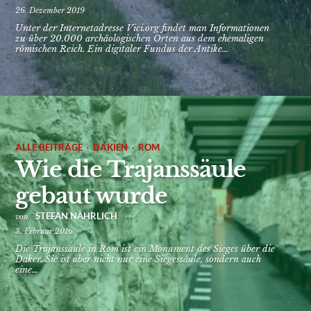
26. Dezember 2019
Unter der Internetadresse Vici.org findet man Informationen
zu über 20.000 archäologischen Orten aus dem ehemaligen
römischen Reich. Ein digitaler Fundus der Antike...
·
·
ALLE BEITRÄGE
DAKIEN
ROM
Wie die Trajanssäule
gebaut wurde
STEFAN NÄHRLICH
von
3. Februar 2016
Die Trajanssäule in Rom ist ein Monument des Sieges über die
Daker. Sie ist aber nicht nur eine Siegessäule, sondern auch
eine...