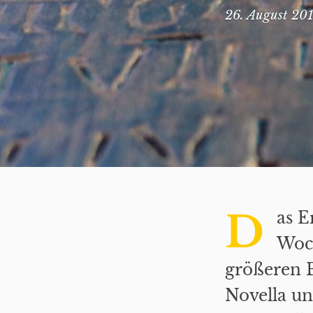
26. August 20
D
as E
Woch
größeren 
Novella u