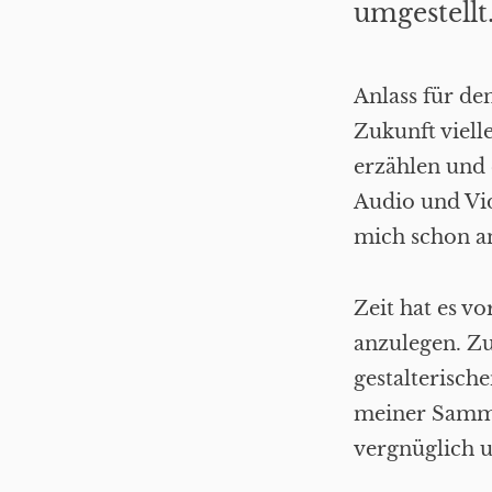
umgestellt
Anlass für de
Zukunft viell
erzählen und 
Audio und Vid
mich schon a
Zeit hat es vo
anzulegen. Z
gestalterisch
meiner Samml
vergnüglich u