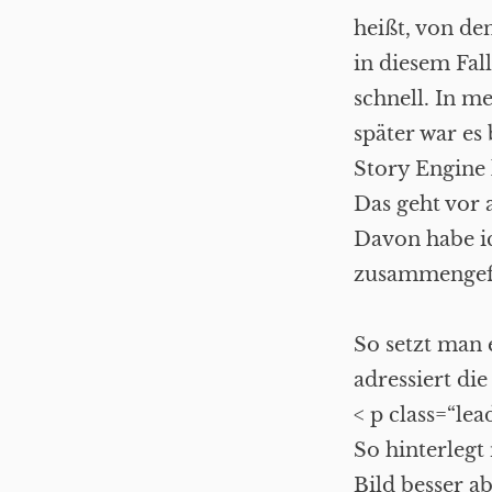
heißt, von de
in diesem Fal
schnell. In m
später war e
Story Engine 
Das geht vor
Davon habe i
zusammengef
So setzt man 
adressiert di
< p class=“le
So hinterlegt
Bild besser a