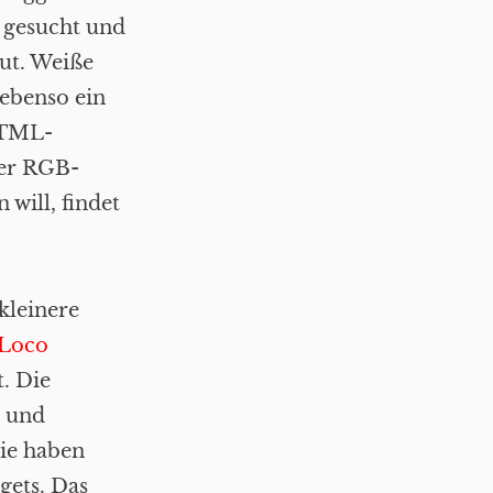
 gesucht und
ut. Weiße
 ebenso ein
 HTML-
Wer RGB-
will, findet
 kleinere
Loco
. Die
n und
Sie haben
gets. Das