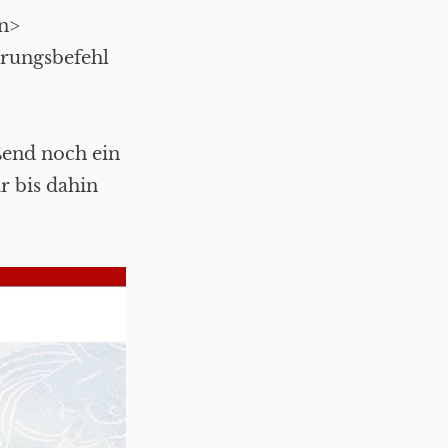
an>
erungsbefehl
ßend noch ein
r bis dahin