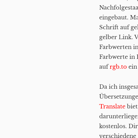
Nachfolgesta
eingebaut. Ma
Schrift auf g
gelber Link. 
Farbwerten in
Farbwerte in
auf
rgb.to
ein
Da ich insgesa
Übersetzung
Translate
biet
darunterlieg
kostenlos. Di
verschiedene