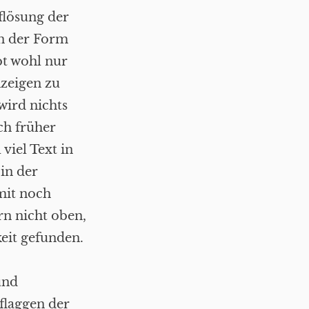
flösung der
on der Form
bt wohl nur
nzeigen zu
wird nichts
ch früher
viel Text in
in der
mit noch
rn nicht oben,
eit gefunden.
und
flaggen der