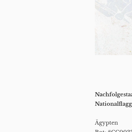
Nachfolgest
Nationalflag
Ägypten