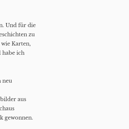
n. Und für die
Geschichten zu
 wie Karten,
 habe ich
h neu
bilder aus
rchaus
ick gewonnen.