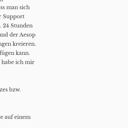
ss man sich
er Support
. 24 Stunden
und der Aesop
ngen kreieren.
fügen kann.
 habe ich mir
zes bzw.
se auf einem