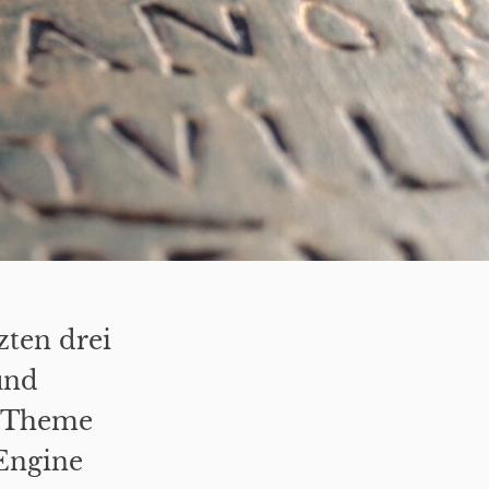
zten drei
und
e Theme
Engine