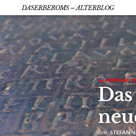
DASERBEROMS – ALTERBLOG
ALLE BEITRÄGE
·
E
Das
neu
STEFAN 
von