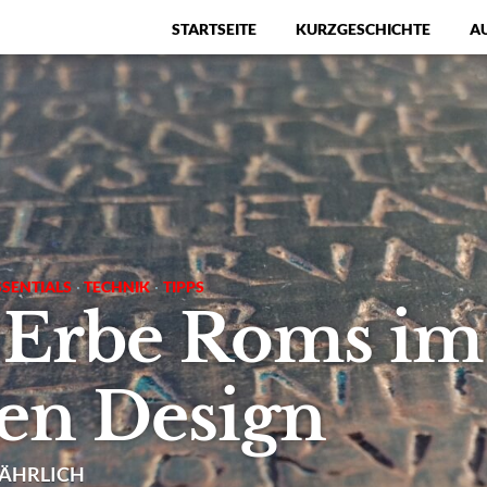
STARTSEITE
KURZGESCHICHTE
A
Menü
SSENTIALS
·
TECHNIK
·
TIPPS
 Erbe Roms im
en Design
NÄHRLICH