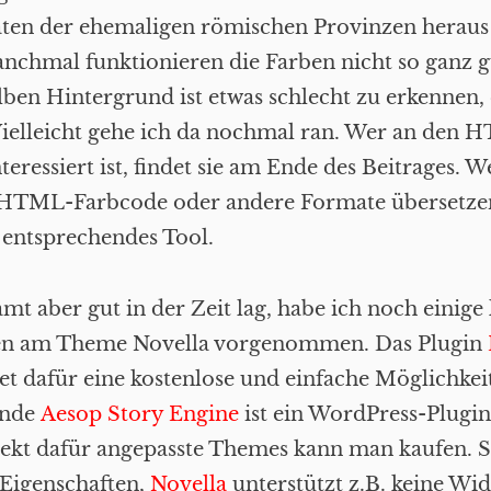
aten der ehemaligen römischen Provinzen heraus
nchmal funktionieren die Farben nicht so ganz g
elben Hintergrund ist etwas schlecht zu erkennen,
Vielleicht gehe ich da nochmal ran. Wer an den
teressiert ist, findet sie am Ende des Beitrages. 
 HTML-Farbcode oder andere Formate übersetzen 
 entsprechendes Tool.
mt aber gut in der Zeit lag, habe ich noch einige
en am Theme Novella vorgenommen. Das Plugin
et dafür eine kostenlose und einfache Möglichkeit
ende
Aesop Story Engine
ist ein WordPress-Plugi
rekt dafür angepasste Themes kann man kaufen. 
 Eigenschaften,
Novella
unterstützt z.B. keine Wid