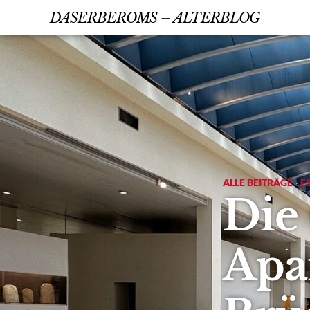
DASERBEROMS – ALTERBLOG
ALLE BEITRÄGE
·
E
Die
Apa