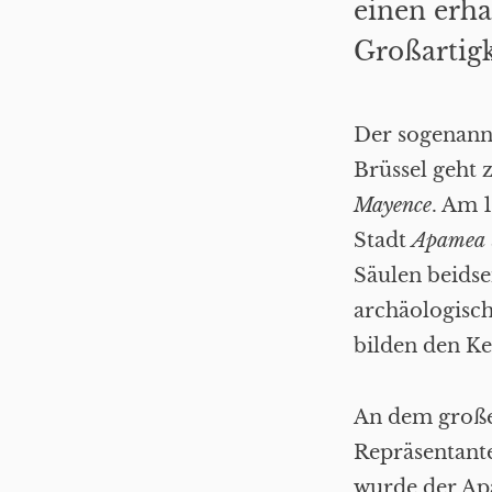
einen erh
Großartigk
Der sogenan
Brüssel geht 
Mayence
. Am 
Stadt
Apamea
Säulen beids
archäologisc
bilden den K
An dem große
Repräsentante
wurde der Apa