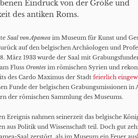
abenen Eindruck von der Größe und
eit des antiken Roms.
nte
Saal von Apamea
im Museum für Kunst und Ges
zurück auf den belgischen Archäologen und Prof
18. März 1933 wurde der Saal mit Grabungsfunde
am Fluss
Orontes
im römischen Syrien und rekons
eits des Cardo Maximus der Stadt
feierlich eingew
hen Funde der belgischen Grabungsmissionen in
ern der römischen Sammlung des Museums.
n Ereignis nahmen seinerzeit das belgische Köni
n aus Politik und Wissenschaft teil. Doch gut zeh
mea-Saal zerstört, als im Museum ein Feuer aus