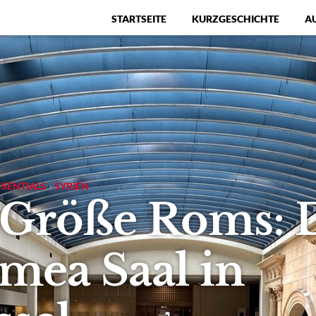
STARTSEITE
KURZGESCHICHTE
A
Menü
SSENTIALS
·
SYRIEN
 Größe Roms: 
mea Saal in