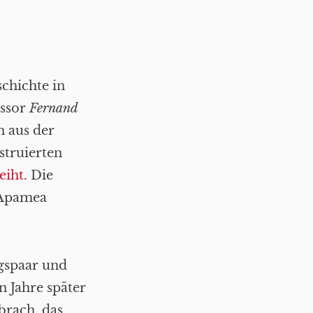
chichte in
essor
Fernand
n aus der
truierten
eiht
. Die
 Apamea
gspaar und
n Jahre später
brach, das