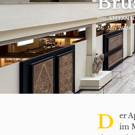
Brü
STEFAN 
von
26. Mai 2024
D
er A
im M