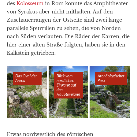
des
Kolosseum
in Rom konnte das Amphitheater
von Syrakus aber nicht mithalten. Auf den
Zuschauerrängen der Ostseite sind zwei lange
parallele Spurrillen zu sehen, die von Norden
nach Süden verlaufen. Die Räder der Karren, die
hier einer alten Straße folgten, haben sie in den
Kalkstein getrieben.
Das Oval der
Das Oval der
Das Oval der
Das Oval der
Blick vom
Blick vom
Blick vom
Blick vom
Archäologischer
Archäologischer
Archäologischer
Archäologischer
Arena
Arena
Arena
Arena
nördlichen
nördlichen
nördlichen
nördlichen
Park
Park
Park
Park
Eingang auf
Eingang auf
Eingang auf
Eingang auf
den
den
den
den
Haupteingang
Haupteingang
Haupteingang
Haupteingang
Etwas nordwestlich des römischen