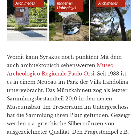
Archimedes
Archimedes
moderner
moderner
Archimedes
Archimedes
Hohlspiegel
Hohlspiegel
Womit kann Syrakus noch punkten? Mit dem
auch architektonisch sehenswerten
Museo
Archeologico Regionale Paolo Orsi
. Seit 1988 ist
es in einem Neubau im Park der Villa Landolina
untergebracht. Das Münzkabinett zog als letzter
Sammlungsbestandteil 2010 in den neuen
Museumsbau. Im Tresorraum im Untergeschoss
hat die Sammlung ihren Platz gefunden. Gezeigt
werden u.a. griechische Silbermünzen von
ausgezeichneter Qualität. Den Prägestempel z.B.