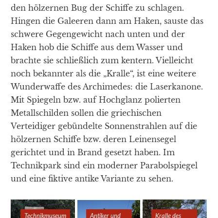
den hölzernen Bug der Schiffe zu schlagen.
Hingen die Galeeren dann am Haken, sauste das
schwere Gegengewicht nach unten und der
Haken hob die Schiffe aus dem Wasser und
brachte sie schließlich zum kentern. Vielleicht
noch bekannter als die „Kralle“, ist eine weitere
Wunderwaffe des Archimedes: die Laserkanone.
Mit Spiegeln bzw. auf Hochglanz polierten
Metallschilden sollen die griechischen
Verteidiger gebündelte Sonnenstrahlen auf die
hölzernen Schiffe bzw. deren Leinensegel
gerichtet und in Brand gesetzt haben. Im
Technikpark sind ein moderner Parabolspiegel
und eine fiktive antike Variante zu sehen.
Technikmuseum
Technikmuseum
Antiker und
Antiker und
Kralle des
Kralle des