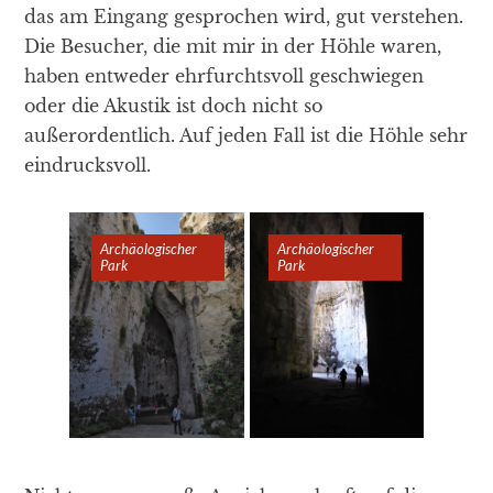
das am Eingang gesprochen wird, gut verstehen.
Die Besucher, die mit mir in der Höhle waren,
haben entweder ehrfurchtsvoll geschwiegen
oder die Akustik ist doch nicht so
außerordentlich. Auf jeden Fall ist die Höhle sehr
eindrucksvoll.
Archäologischer
Archäologischer
Archäologischer
Archäologischer
Archäologischer
Archäologischer
Park
Park
Park
Park
Park
Park