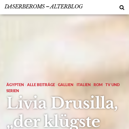
DASERBEROMS – ALTERBLOG
ÄGYPTEN
·
ALLE BEITRÄGE
·
GALLIEN
·
ITALIEN
·
ROM
·
TV UND
SERIEN
Livia Drusilla,
„der klügste