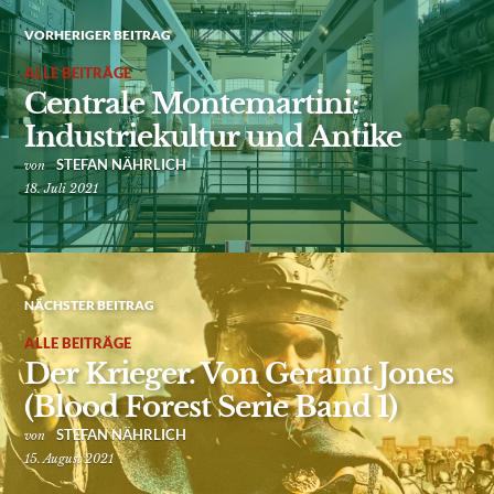
VORHERIGER BEITRAG
ALLE BEITRÄGE
Centrale Montemartini:
Industriekultur und Antike
STEFAN NÄHRLICH
von
18. Juli 2021
NÄCHSTER BEITRAG
ALLE BEITRÄGE
Der Krieger. Von Geraint Jones
(Blood Forest Serie Band 1)
STEFAN NÄHRLICH
von
15. August 2021