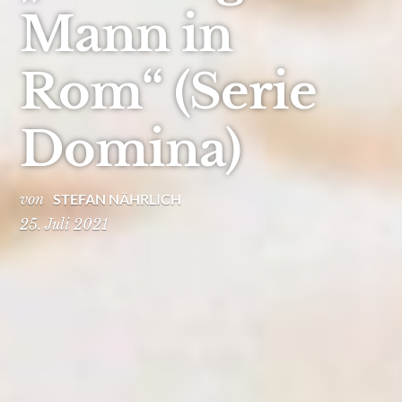
Mann in
Rom“ (Serie
Domina)
von
STEFAN NÄHRLICH
25. Juli 2021