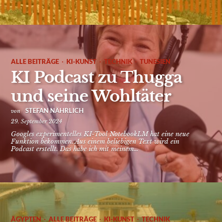
·
·
·
ALLE BEITRÄGE
KI-KUNST
TECHNIK
TUNESIEN
KI Podcast zu Thugga
und seine Wohltäter
STEFAN NÄHRLICH
von
29. September 2024
Googles experimentelles KI-Tool NotebookLM hat eine neue
Funktion bekommen. Aus einem beliebigen Text wird ein
Podcast erstellt. Das habe ich mit meinem...
·
·
·
ÄGYPTEN
ALLE BEITRÄGE
KI-KUNST
TECHNIK