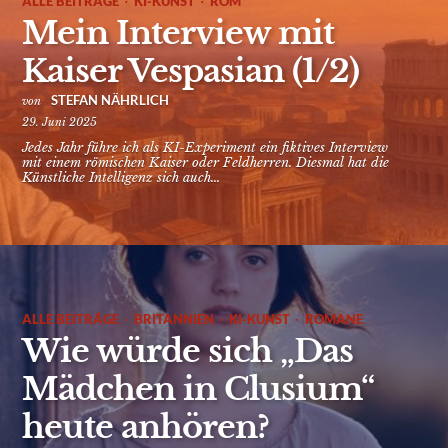
·
·
ALLE BEITRÄGE
KI-KUNST
ROM
Mein Interview mit
Kaiser Vespasian (1/2)
STEFAN NÄHRLICH
von
29. Juni 2025
Jedes Jahr führe ich als KI-Experiment ein fiktives Interview
mit einem römischen Kaiser oder Feldherren. Diesmal hat die
Künstliche Intelligenz sich auch...
·
·
·
ALLE BEITRÄGE
BRITANNIEN
KI-KUNST
ROMANE
Wie würde sich „Das
Mädchen in Clusium“
heute anhören?