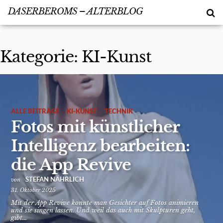
DASERBEROMS – ALTERBLOG
Kategorie:
KI-Kunst
·
·
ALLE BEITRÄGE
KI-KUNST
TECHNIK
Fotos mit künstlicher
Intelligenz bearbeiten:
die App Revive
STEFAN NÄHRLICH
von
31. Oktober 2025
Mit der App Revive konnte man Gesichter auf Fotos animieren
und sie singen lassen. Und weil das auch mit Skulpturen geht,
gibt...