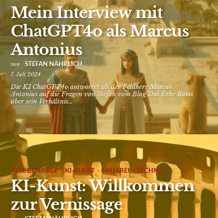
Mein Interview mit
ChatGPT4o als Marcus
Antonius
STEFAN NÄHRLICH
von
7. Juli 2024
Die KI ChatGPT4o antwortet als der Feldherr Marcus
Antonius auf die Fragen von Stefan vom Blog Das Erbe Roms
über sein Verhältnis...
·
·
·
ALLE BEITRÄGE
KI-KUNST
MALEREI
TECHNIK
KI-Kunst: Willkommen
zur Vernissage