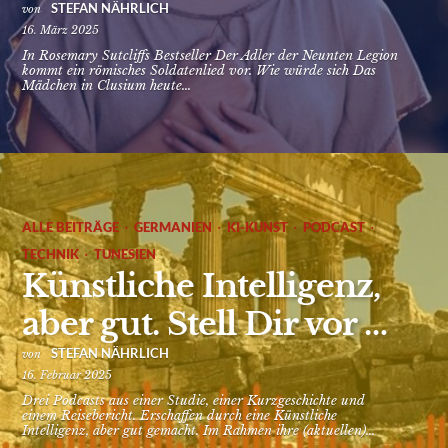
STEFAN NÄHRLICH
von
16. März 2025
In Rosemary Sutcliffs Bestseller Der Adler der Neunten Legion
kommt ein römisches Soldatenlied vor. Wie würde sich Das
Mädchen in Clusium heute...
·
·
·
·
ALLE BEITRÄGE
GERMANIEN
KI-KUNST
PODCAST
·
TECHNIK
TUNESIEN
Künstliche Intelligenz,
aber gut. Stell Dir vor …
STEFAN NÄHRLICH
von
16. Februar 2025
Drei Podcasts aus einer Studie, einer Kurzgeschichte und
einem Reisebericht. Erschaffen durch eine Künstliche
Intelligenz, aber gut gemacht. Im Rahmen ihre (aktuellen)...