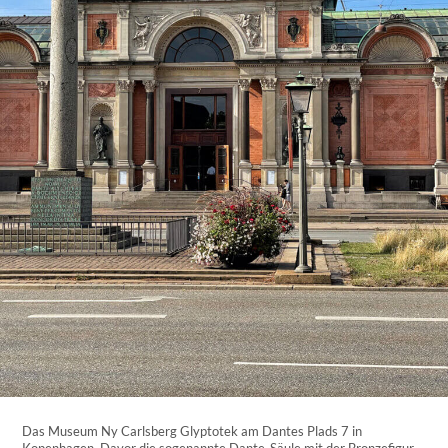
Das Museum Ny Carlsberg Glyptotek am Dantes Plads 7 in
Kopenhagen. Davor die sogenannte Dante-Säule mit der Bronzefigur