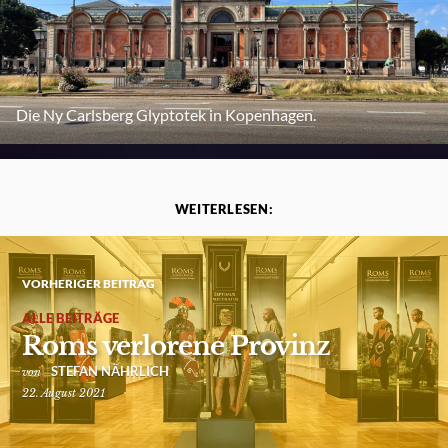
Die Ny Carlsberg Glyptotek in Kopenhagen.
WEITERLESEN:
VORHERIGER BEITRAG
ALLE BEITRÄGE
Roms verlorene Provinz
STEFAN NÄHRLICH
von
22. August 2021