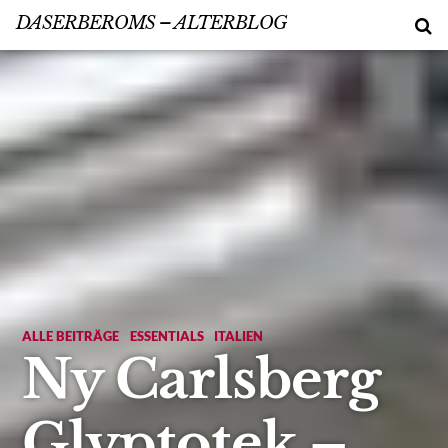
DASERBEROMS – ALTERBLOG
ALLE BEITRÄGE
·
ESSENTIALS
·
ITALIEN
Ny Carlsberg
Glyptotek –