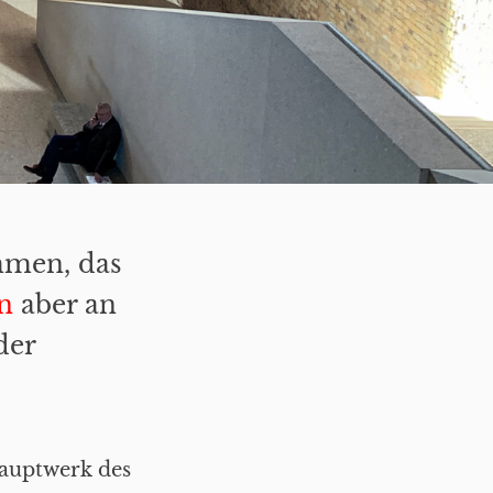
mmen, das
n
aber an
der
Hauptwerk des