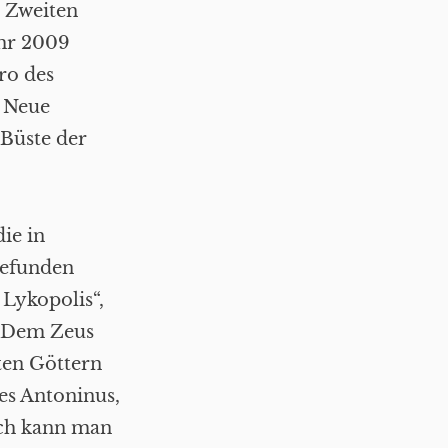
m Zweiten
ahr 2009
ro des
s Neue
Büste der
die in
gefunden
 Lykopolis“,
 „Dem Zeus
ten Göttern
es Antoninus,
och kann man