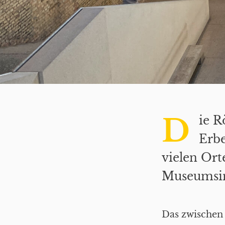
D
ie R
Erbe
vielen Or
Museumsin
Das zwischen 