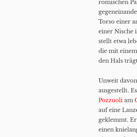
römischen Pan
gegeneinander
Torso einer a
einer Nische 
stellt etwa l
die mit eine
den Hals träg
Unweit davon 
ausgestellt. 
Pozzuoli
am
auf eine Lanz
geklemmt. Er 
einen knielan