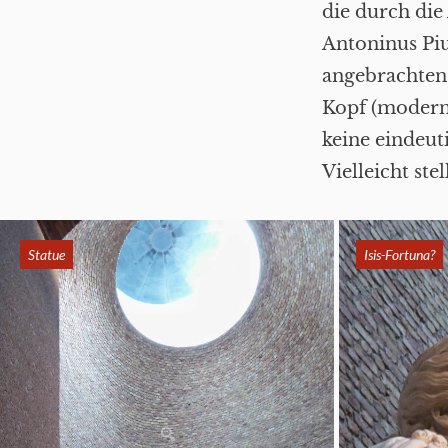
die durch die
Antoninus Piu
angebrachten 
Kopf (modern 
keine eindeut
Vielleicht ste
Statue
Statue
Isis-Fortuna?
Isis-Fortuna?