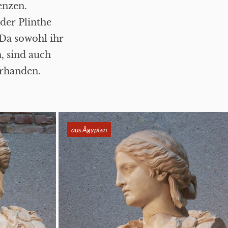
enzen.
 der Plinthe
 Da sowohl ihr
, sind auch
orhanden.
aus Ägypten
aus Ägypten