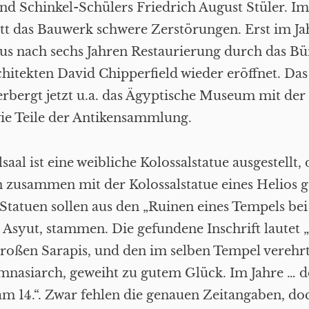
nd Schinkel-Schülers Friedrich August Stüler. I
itt das Bauwerk schwere Zerstörungen. Erst im J
s nach sechs Jahren Restaurierung durch das Bü
chitekten David Chipperfield wieder eröffnet. Da
bergt jetzt u.a. das Ägyptische Museum mit der 
ie Teile der Antikensammlung.
al ist eine weibliche Kolossalstatue ausgestellt, 
 zusammen mit der Kolossalstatue eines Helios 
Statuen sollen aus den „Ruinen eines Tempels bei
Asyut, stammen. Die gefundene Inschrift lautet
roßen Sarapis, und den im selben Tempel verehr
mnasiarch, geweiht zu gutem Glück. Im Jahre … d
m 14.“. Zwar fehlen die genauen Zeitangaben, d