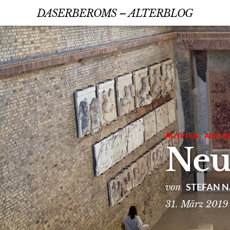
DASERBEROMS – ALTERBLOG
ÄGYPTEN
·
ALLE B
Neu
STEFAN 
von
31. März 2019